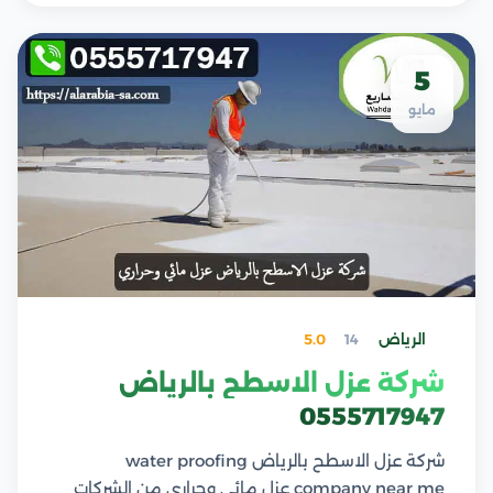
5
مايو
الرياض
14
5.0
شركة عزل الاسطح بالرياض
0555717947
شركة عزل الاسطح بالرياض water proofing
company near me عزل مائي وحراري من الشركات