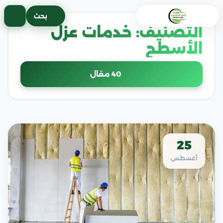
خطى
بحث
لى
التصنيف:
خدمات عزل
لمحتوى
الأسطح
40 مقال
25
أغسطس