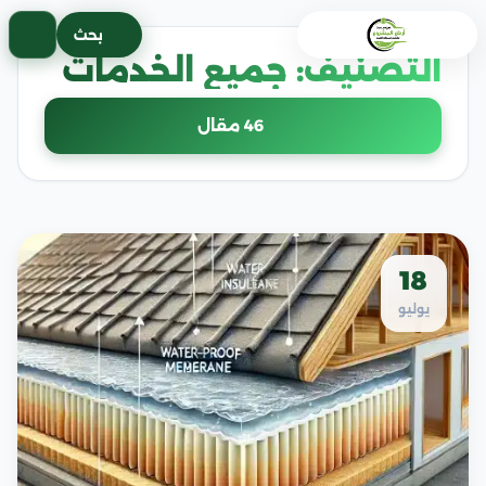
خطى
بحث
لى
التصنيف:
جميع الخدمات
لمحتوى
46 مقال
18
يوليو