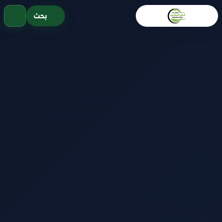
خطى
بحث
لى
لمحتوى