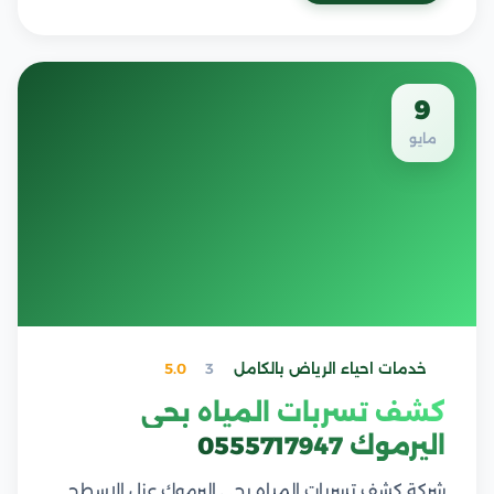
9
مايو
خدمات احياء الرياض بالكامل
3
5.0
كشف تسربات المياه بحي
اليرموك 0555717947
شركة كشف تسربات المياه بحي اليرموك عزل الاسطح