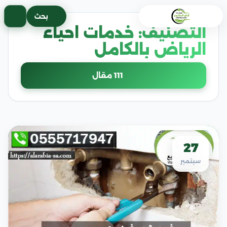
خطى
بحث
لى
التصنيف:
خدمات احياء
لمحتوى
الرياض بالكامل
111 مقال
27
سبتمبر