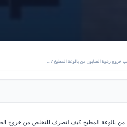
سبب خروج رغوة الصابون من بالوعة المطبخ 0555717947
من بالوعة المطبخ كيف اتصرف للتخلص من خروج الصابو