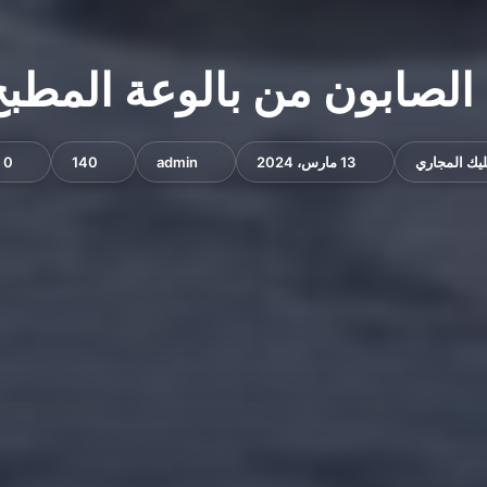
ون من بالوعة المطبخ 555717947
يك المجاري
13 مارس، 2024
admin
140
0