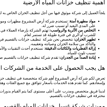
أهمية تنظيف خزانات المياه الأرضية
يلجأ العميل إلى شركة موثوق فيها من أجل تنظيف الخزان الخاص به ل
مواد مطهرة آمنة
: تستخدم شركة أرض المشروع مطهرات ومواد مع
على المدى البعيد أو تسبب ضرر له.
التخلص من الأتربة والرواسب:
تهتم الشركة بإرضاء العملاء في
للشرب أو الري في فترة طويلة قد تستمر لعام.
تطهير الخزان:
نتخصص نحن شركة تنظيف خزانات بالقصيم في أهم 
والتأكد من سلامة الخزان وصيانته وتعقيمه.
إزالة الفطريات والكائنات الدقيقة
: نستخدم أحدث التقنيات والأس
تسبب تلوث للمياه.
إبادة الصدأ من الجدران:
تقدم شركة تنظيف خزانات بالقصيم صيان
هل يجب الحصول على الخدمة من الشركات 
تعرض لكم شركة أرض المشروع أهم شركة متخصصة في تنظيف خزانات الم
وإسعادهم. كما تقدم هذه الخدمات بأسعار تتوافق مع جميع الفئات وهذا
لدينا فريق متخصص ومدرب على أعلى مستوى كما يتم القيام بدورات تد
محترفة في تنظيف خزانات بالقصيم.
مميزات شركة غسيل خزانات المياه بالقصيم