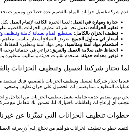
تقدم شركة غسيل خزانات المياه بالقصيم عدة خصائص ومميزات تجعلها 
جدارة ومهارة في العمل:
لدينا الخبرة الكافية لإتمام العمل بكل
تعقيم الخزانات:
نعمل نحن شركة تنظيف الخزانات بالقصيم على ت
تنظيف الخزان بالكامل:
نستطيع القيام بصيانة كاملة وتنظيف وت
أسعار في متناول الجميع
: نعرض للعملاء أسعار تتناسب معاهم
استخدام مواد آمنة ومناسبة:
نوفر مواد آمنة ومطهرة للحفاظ عل
الحفاظ على سلامة العميل والفريق
: نراعي في خدماتنا توجيه ال
توفير معدات حديثة
: نستخدم تقنيات حديثة وأساليب متطورة ومع
لما تختار شركتنا لغسيل وتنظيف الخزانات بال
عندما تختار شركتنا لغسيل وتنظيف الخزانات بالقصيم، فإنك تستفيد م
عمليات التنظيف. مما يضمن لك الحصول على خزان نظيف وصحي.
نحن نهتم بتقديم خدمة شاملة تشمل تنظيف الخزانات من الداخل والخارج
لتجنب أي إزعاج لك ولعائلتك.
باختيارك لنا، تضمن أنك تتعامل مع شر
خطوات تنظيف الخزانات التي تميّزنا عن غيرنا
التنفيذ خطوات تنظيف الخزانات هو أهم من نحتاج إليه أن يعرفه العمي