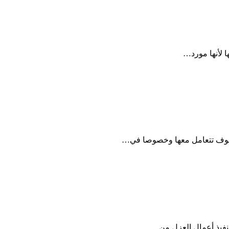
ا لأنها مورد…
سوف تتعامل معها وخصوصا في…
نفيذ أعمال العزل من…