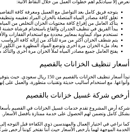
نعرض إلا سيادتكم أهم خطوات العمل من خلال النقاط الآتية:
يتوجه فريق كامل بعد التواصل مع العميل ومعرفة كافة التفاصيل
تغلق كافة مصادر المياه المتصلة بالخزان المراد تعقيمه وتنظيفه
يتأكد العامل من إفراغ كافة محتويات الخزان التخلص من المياه ا
يبدأ الفريق في تنظيف الجدران والقاع باستخدام فرشاة خشنة 
تستخدم مواد كيماوية بمعايير محددة مع استخدام القفازات والأق
يتم شطف الخزان أكثر من مرة للتأكد من إزالة كافة الرواسب 
يعاد ملء الخزان مرة أخرى وتوضع المواد المطهرة من الكلور لت
يفتح العامل جميع مصادر المياه لملأ الخزان مرة أخرى والتأكد م
أسعار تنظيف الخزانات بالقصيم
تبدأ أسعار تنظيف الخزانات بالق
وأنواعها. مع استخدام أساليب حديثة وتقنيات متطورة، والعمل على إن
أرخص شركة غسيل خزانات بالقصيم
شركة أرض المشروع تقدم خدمات غسيل الخزانات في القصيم بأسعار تع
بشكل كامل وتضمن لهم الحصول على خدمة ممتازة بأفضل الأسعار.
الخدمة الموجهة لهما بأرخص الأسعار حيث أننا نفتخر كوننا أرخص شرك