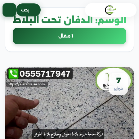
خطى
بحث
لى
الوسم:
الدفان تحت البلاط
لمحتوى
1 مقال
7
فبراير