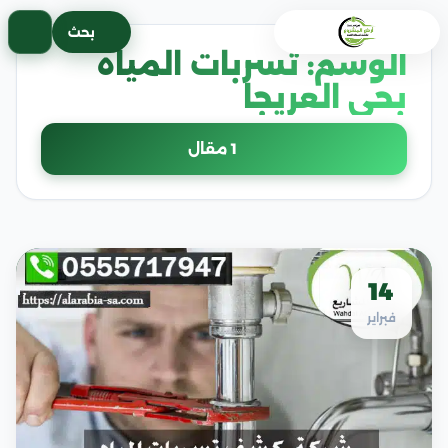
خطى
بحث
لى
الوسم:
تسربات المياه
لمحتوى
بحي العريجا
1 مقال
14
فبراير