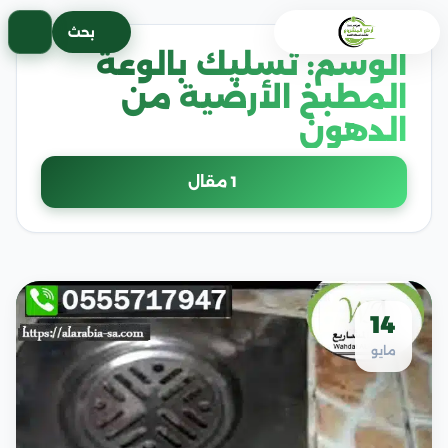
خطى
بحث
لى
الوسم:
تسليك بالوعة
لمحتوى
المطبخ الأرضية من
الدهون
1 مقال
14
مايو