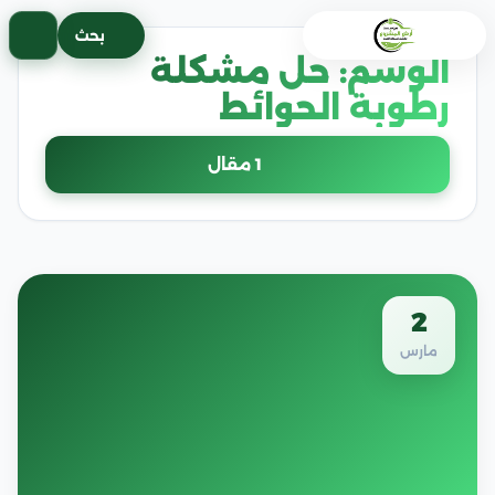
خطى
بحث
لى
الوسم:
حل مشكلة
لمحتوى
رطوبة الحوائط
1 مقال
2
مارس