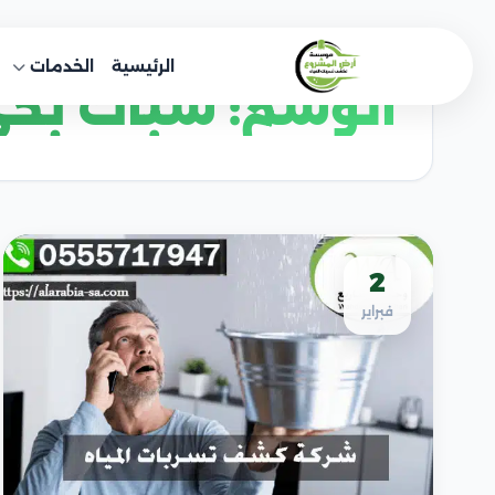
خطى
لى
الرئيسية
الخدمات
لمحتوى
الوسم:
سباك بحي
2
فبراير