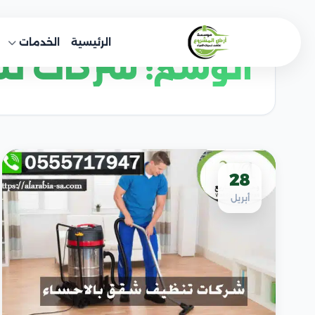
خطى
لى
الرئيسية
الخدمات
لمحتوى
الوسم:
شركات تن
28
أبريل