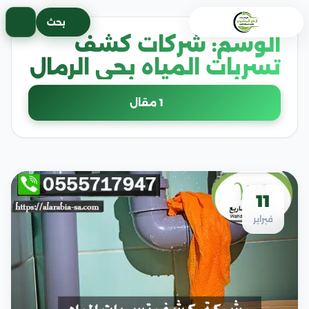
خطى
بحث
لى
الوسم:
شركات كشف
لمحتوى
تسربات المياه بحي الرمال
1 مقال
11
فبراير