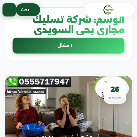
خطى
بحث
لى
الوسم:
شركة تسليك
لمحتوى
مجاري بحي السويدي
1 مقال
26
سبتمبر