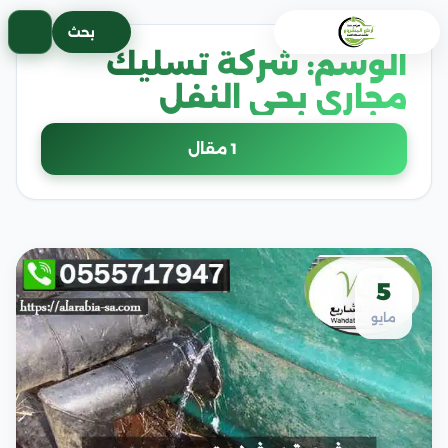
خطى
بحث
لى
الوسم:
شركة تسليك
لمحتوى
مجاري بحي النفل
1 مقال
5
مايو