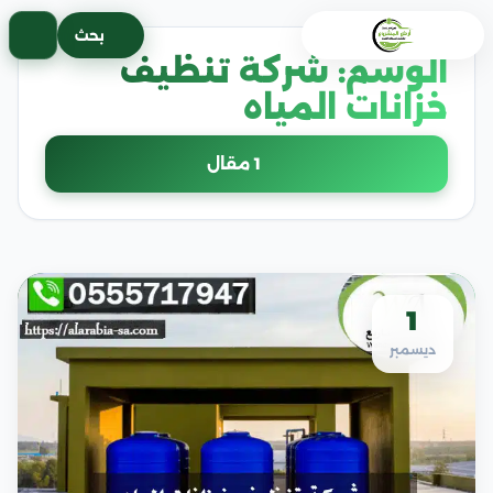
خطى
بحث
لى
الوسم:
شركة تنظيف
لمحتوى
خزانات المياه
1 مقال
1
ديسمبر