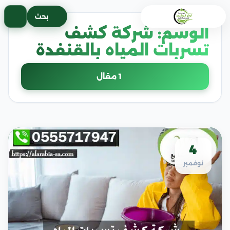
خطى
بحث
لى
الوسم:
شركة كشف
لمحتوى
تسربات المياه بالقنفدة
1 مقال
4
نوفمبر