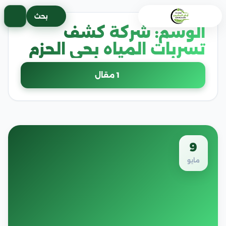
خطى
بحث
لى
الوسم:
شركة كشف
لمحتوى
تسربات المياه بحي الحزم
1 مقال
9
مايو