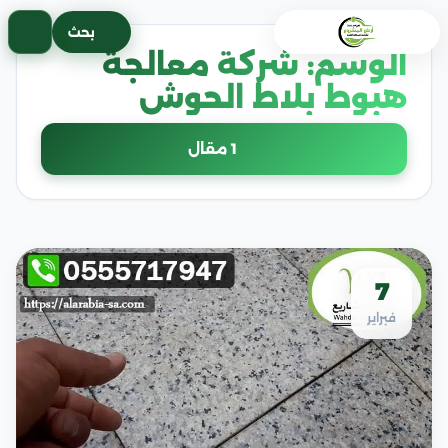
خطى
بحث
لى
الوسم:
شركة معالجة
لمحتوى
هبوط بلاط الحوش
1 مقال
7
فبراير