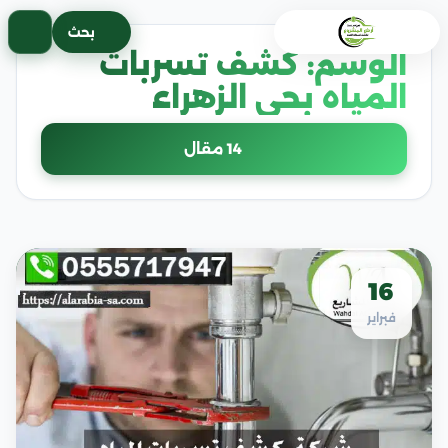
خطى
بحث
لى
الوسم:
كشف تسربات
لمحتوى
المياه بحى الزهراء
14 مقال
16
فبراير