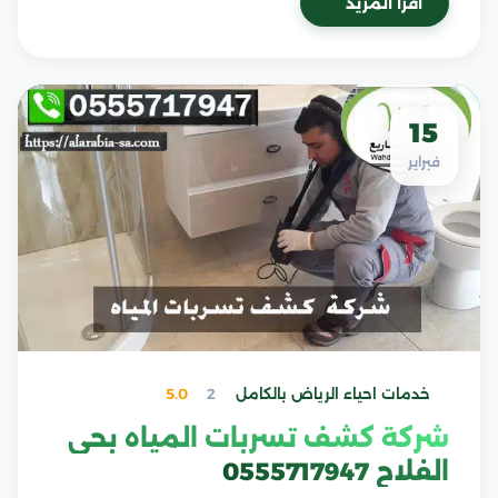
اقرأ المزيد
15
فبراير
خدمات احياء الرياض بالكامل
2
5.0
شركة كشف تسربات المياه بحي
الفلاح 0555717947