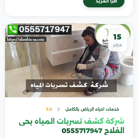
اقرأ المزيد
15
فبراير
خدمات احياء الرياض بالكامل
2
5.0
شركة كشف تسربات المياه بحي
الفلاح 0555717947