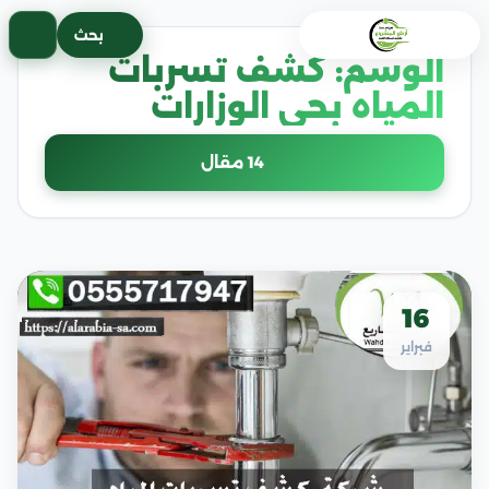
خطى
بحث
لى
الوسم:
كشف تسربات
لمحتوى
المياه بحى الوزارات
14 مقال
16
فبراير