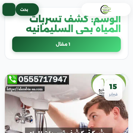
خطى
بحث
لى
الوسم:
كشف تسربات
لمحتوى
المياه بحي السليمانيه
1 مقال
15
فبراير