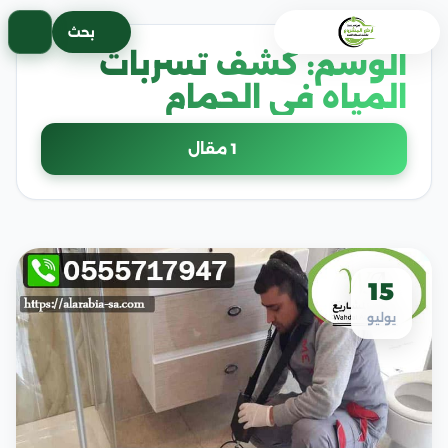
خطى
بحث
لى
الوسم:
كشف تسربات
لمحتوى
المياه في الحمام
1 مقال
15
يوليو