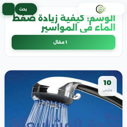
خطى
بحث
لى
الوسم:
كيفية زيادة ضغط
لمحتوى
الماء في المواسير
1 مقال
10
مارس