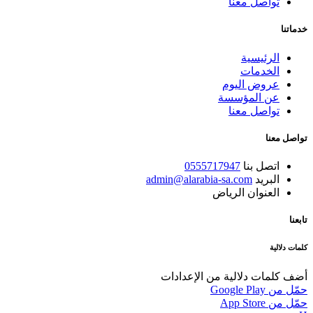
تواصل معنا
خدماتنا
الرئيسية
الخدمات
عروض اليوم
عن المؤسسة
تواصل معنا
تواصل معنا
اتصل بنا
0555717947
البريد
admin@alarabia-sa.com
العنوان
الرياض
تابعنا
كلمات دلالية
أضف كلمات دلالية من الإعدادات
حمّل من
Google Play
حمّل من
App Store