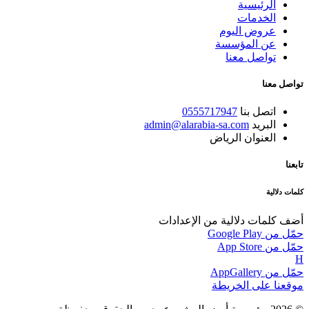
الرئيسية
الخدمات
عروض اليوم
عن المؤسسة
تواصل معنا
تواصل معنا
اتصل بنا
0555717947
البريد
admin@alarabia-sa.com
العنوان
الرياض
تابعنا
كلمات دلالية
أضف كلمات دلالية من الإعدادات
حمّل من
Google Play
حمّل من
App Store
H
حمّل من
AppGallery
موقعنا على
الخريطة