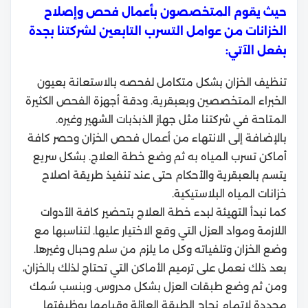
حيث يقوم المتخصصون بأعمال فحص وإصلاح
الخزانات من عوامل التسرب التابعين لشركتنا بجدة
بفعل الآتي:
تنظيف الخزان بشكل متكامل لفحصه بالاستعانة بعيون
الخبراء المتخصصين وبعبقرية. ودقة أجهزة الفحص الكثيرة
المتاحة في شركتنا مثل جهاز الذبذبات الشهير وغيره.
بالإضافة إلى الانتهاء من أعمال فحص الخزان وحصر كافة
أماكن تسرب المياه به ثم وضع خطة العلاج. بشكل سريع
يتسم بالعبقرية والأحكام حتى عند تنفيذ
طريقة اصلاح
خزانات المياه البلاستيكية
.
كما نبدأ التهيئة لبدء خطة العلاج بتحضير كافة الأدوات
اللازمة ومواد العزل التي وقع الاختيار عليها. لتناسبها مع
وضع الخزان وتلفياته وكل ما يلزم من سلم وحبال وغيرها.
بعد ذلك نعمل على ترميم الأماكن التي تحتاج لذلك بالخزان،
ومن ثم وضع طبقات العزل بشكل مدروس. وبنسب سُمك
محددة لإتمام نجاح الطبقة العازلة وقيامها بوظيفتها