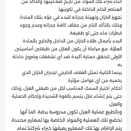
أثناء شراء تلك المواد من تاريخ صلاحيتها. والتأكد من
العناصر الخام الداخلة في تكوينها.
تجهيز الخزان وتهيئة جدرانه للبدء في عزله بتلك المادة.
وذلك بالتأكد التام من جفاف كافة جدرانه وعدم وجود
قطرات ماء حتى لو طفيفة.
البدء بأعمال طلاء الخزان من الداخل والخارج بالمادة
العازلة. مع مراعاة أن يكون العازل من طبقتين أساسيتين
الأولى لتحقق حماية أكيدة ضد أي تشققات وشروخ حادثة
به.
بينما الثانية تمثل الغلاف الخارجي لجدران الخزان الذي
يحميه من أي عوامل مؤثرة.
أحكام اختيار السمك المناسب لكل من طبقتي العزل. وذلك
حتى يتم إنشاء عازل يتسم بالقوة الشديدة وإحكام الحماية
والعزل.
وبالطبع عملية العزل تكون مدروسة بدقة، كما أنها
تخضع تلك العملية والمواد الخاصة بها لمعايير محددة.
يتم الإلتزام بها تلك المعايير يعرفها خبراء شركتنا تمام