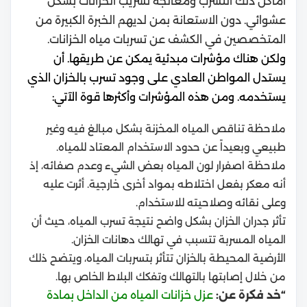
أماكن ذلك التسرب و
معالجة تسريب الخزانات
بشكل
عشوائي. دون الاستعانة بمن لديهم الخبرة الكبيرة من
المتخصصين في الكشف عن تسربات مياه الخزانات.
ولكن هناك مؤشرات مبدئية يمكن عن طريقها. أن
يستدل المواطن العادي على وجود تسرب بالخزان الذي
يستخدمه. ومن هذه المؤشرات وأكثرها قوة الآتي:
ملاحظة تناقص المياه المخزنة بشكل مبالغ فيه وغير
طبيعي وبعيداً عن حدود الاستخدام المعتاد للمياه.
ملاحظة اصفرار لون المياه بعض الشيء وعدم صفائه، إذ
أنه معكر بفعل اختلاطه بمواد أخرى خارجية. أثرت عليه
وعلى نقائه وصلاحيته للاستخدام.
تأثر جدران الخزان بشكل واضح نتيجة تسرب المياه، حيث أن
المياه المسربة تتسبب في تهالك دهانات الخزان.
الأرضية المحيطة بالخزان تتأثر بتسربات المياه، ويتضح ذلك
من خلال إصابتها بالتهالك وتفكك البلاط الخاص بها.
“خد فكرة عن:
عزل خزانات المياه من الداخل بمادة