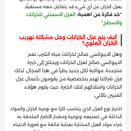
بعزل الخزان عن أي شيء قد يتفاعل معه مستقبلًا.
“خد فكرة عن اهمية:
العزل الاسمنتي للخزانات
والاسطح
“
كيف يتم عزل الخزانات وحل مشكلة تهريب
الخزان العلوي؟
وهل الايبوكسي صالح لخزانات مياه الشرب نعم
الايبوكسي صالح لعزل الخزانات ويحتاج إلى خبرة
متجددة. مواكبة لكل جديد يطرأ في هذا المجال.
لذلك
فإن شركتنا تهتم بتخصصية من يقومون بأعمال عزل
الخزانات وامتلاكهم لتلك الخبرة. حيث يقوم هؤلاء
الفنيين بالآتي:
اختيار نوع العزل الذي يتناسب كليًا مع نوعية الخزان والمواد
الداخلة في تصنيعه. ونوعية ومقدار الأضرار الملحقة به.
شراء مواد العزل المختارة بعناية فائقة مع ضرورة الانتباه