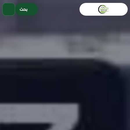
خطى
بحث
لى
لمحتوى