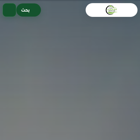
خطى
بحث
لى
لمحتوى