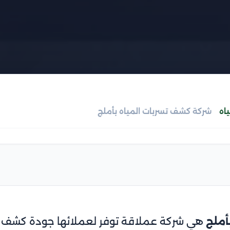
اه
شركة كشف تسربات المياه بأملج
أملج
هي شركة عملاقة توفر لعملائها جودة كشف وإ