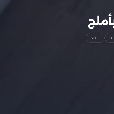
أملج
5.0
0