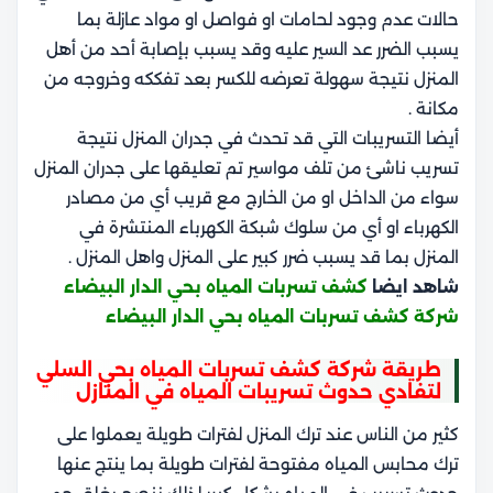
حالات عدم وجود لحامات او فواصل او مواد عازلة بما
يسبب الضرر عد السير عليه وقد يسبب بإصابة أحد من أهل
المنزل نتيجة سهولة تعرضه للكسر بعد تفككه وخروجه من
مكانة .
أيضا التسريبات التي قد تحدث في جدران المنزل نتيجة
تسريب ناشئ من تلف مواسير تم تعليقها على جدران المنزل
سواء من الداخل او من الخارج مع قريب أي من مصادر
الكهرباء او أي من سلوك شبكة الكهرباء المنتشرة في
المنزل بما قد يسبب ضرر كبير على المنزل واهل المنزل .
شاهد ايضا
كشف تسربات المياه بحي الدار البيضاء
شركة كشف تسربات المياه بحي الدار البيضاء
طريقة شركة كشف تسربات المياه بحي السلي
لتفادي حدوث تسريبات المياه في المنازل
كثير من الناس عند ترك المنزل لفترات طويلة يعملوا على
ترك محابس المياه مفتوحة لفترات طويلة بما ينتج عنها