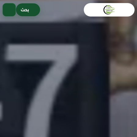
خطى
بحث
لى
لمحتوى