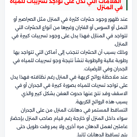
العلامات التي تدل على تواجد تسريبات للمياه
في المنزل
عند ظهور وجود حشرات كثيرة في المنزل مثل الصراصير أو
النمل أو السوس أو الفئران وغيرها من أنواع الحشرات التي
تتواجد في المنازل فهذا يدل على وجود تسريبات كبيرة في
المنزل.
وذلك بسبب أن الحشرات تنجذب إلى أماكن التي تتواجد بها
رطوبة عالية والرطوبة تنشأ نتيجة وجو تسريبات للمياه في
الجدران وفي الأرضيات.
عند ملاحظة روائح كريهة في المنزل رغم نظافته فهذا يدل
على تواجد تسربات للمياه بصورة كبيرة في الجدران أو في
الاسقف وقد نتج عنها حدوث العفن بشكل كبير والذي
يسبب هذه الروائح الكريهة.
التساقط المستمر في دهانات المنزل من على الجدران
سواء داخل المنزل أو خارجة رغم قيام صاحب المنزل بإحضار
عاملين لعمل الدهان مره أخرى ولا يمر وقت طويل حتى
يتم تساقط الدهانات ثانيا.