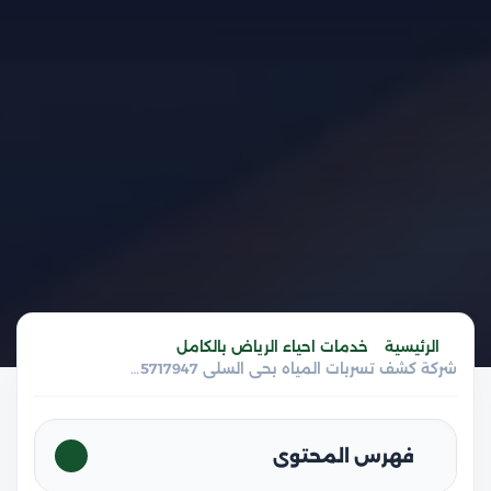
الرئيسية
خدمات احياء الرياض بالكامل
شركة كشف تسربات المياه بحي السلي 0555717947
فهرس المحتوى