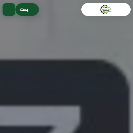
خطى
بحث
لى
لمحتوى