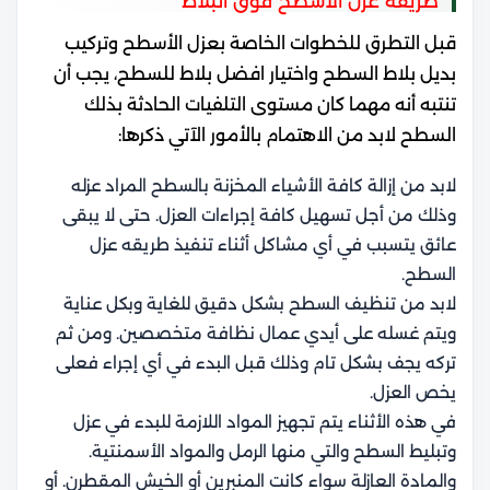
طريقة عزل الأسطح فوق البلاط
قبل التطرق للخطوات الخاصة بعزل الأسطح وتركيب
بديل بلاط السطح واختيار
افضل بلاط للسطح، يجب أن
تنتبه أنه
مهما كان مستوى التلفيات الحادثة بذلك
السطح لابد من الاهتمام بالأمور الآتي ذكرها:
لابد من إزالة كافة الأشياء المخزنة بالسطح المراد عزله
وذلك من أجل تسهيل كافة إجراءات العزل. حتى لا يبقى
عائق يتسبب في أي مشاكل أثناء تنفيذ
طريقه عزل
السطح
.
لابد من تنظيف السطح بشكل دقيق للغاية وبكل عناية
ويتم غسله على أيدي عمال نظافة متخصصين. ومن ثم
تركه يجف بشكل تام وذلك قبل البدء في أي إجراء فعلى
يخص العزل.
في هذه الأثناء يتم تجهيز المواد اللازمة للبدء في عزل
وتبليط السطح والتي منها الرمل والمواد الأسمنتية.
والمادة العازلة سواء كانت المنبرين أو الخيش المقطرن. أو