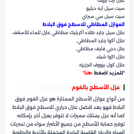
عازل آرك بروف
سيت سيل آيه دبليو
سيت سيل سي سبراي
العوازل المطاطي للاسطح فوق البلاط
عازل سيل جارد طلاء أكريليك مطاطي عازل للماء للأسقف.
عازل أكوا جارد المطاطي.
عال دجي فايف مطاطي.
عازل اكوا شيلد.
عازل كول برووف الجزيزه.
“للمزيد اضغط :
هنا
“
عزل الأسطح بالفوم
من أنواع عوازل الأسطح الممتازة هو عزل الفوم فوق
البلاط فهو يعد افضل عازل حراري للاسطح فوق البلاط
كما أنه عزل يمتلك مميزات لا تتوفر بعزل أخر، بإمكانه
توفير حماية للأسطح من جميع الأضرار سواء من تسربات
المياه والرياح القاسية الباردة المحملة بالأتربة والرطوبة