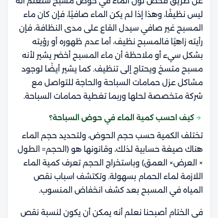
عن طريق فحص لون الماء في
حوض مسبح
ستعلم أنه
ليس نظيفًا، وهذا إذا لم يكن الماء صافيًا، فإن كان
ماء
المسبح غير صافي س
يدل القاع على مدى النظافة، فإن
رأيته زاهيًا فالمسبح نظيف، أما عدم ظهوره أو رؤيته
بشكل سيء أو ملاحظة أن
ماء المسبح أخضر
يشير لأنه
مسبح متسخ ويحتاج إلى تنظيف. كما يشير أيضًا لوجود
مشاكل عزل حمامات السباحة والحاجة للتواصل مع
شركة متخصصة لحلها وربما تغطية حمامات السباحة.
كيف احسب كمية الماء في حوض السباحة؟
تختلف الكمية حسب حجم الحوض، ولتحديد حجم الماء
هناك صيغة حسابية لذلك، وقانونها هو (الحجم= الطول
× العرض× العمق) وباستخراج الحجم تعرف كمية الماء
اللازمة لماء الحمام بسهولة. وتكتشف
اسباب نقص
المياه في المسبح بعد كشف انخفاض المنسوب.
في الختام أصبحنا نعلم أنه يمكن أن يكون لنسبة نقص