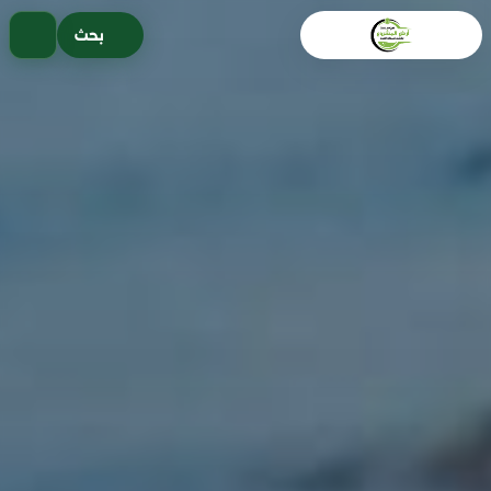
خطى
بحث
لى
لمحتوى