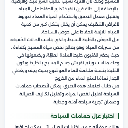
المسبح وذلك لأن الأتربة تسبب تثقيب السيراميك والأرضية.
بالإضافة إلى ذلك فإن تنفيذ تدابير الحفاظ على المياه
وتقليل معدل التدفق واستخدام المياه المعاد تدويرها
لأغراض التنظيف يمكن أن يقلل بشكل كبير من كمية
المياه اللازمة للحفاظ على حوض السباحة.
عزل الحوض بالخليط البسيط، والذي يناسب الحالات الخفيفة
من تسربات المياه وهو يعالج نقص مياه المسبح بكفاءة ،
حيث يحضر الفنيون خليط المادة العازلة، ويضعونها في
وعاء مناسب ويتم تفريش جسم المسبح بالخليط ويكون
الخليط بنسبة ملائمة للماء الموضوع بحيث يجف ويغطي
الجدار تمامًا لمنع الماء من الخروج
من خلال اعتماد هذه الطرق، يمكن لأصحاب حمامات
السباحة تقليل نقص المياه، وتقليل تكاليف الصيانة،
وضمان تجربة سباحة آمنة وجذابة.
اختبار عزل حمامات السباحة
هناك عدة أنواع من اختبارات العزل التي يمكن إجراؤها