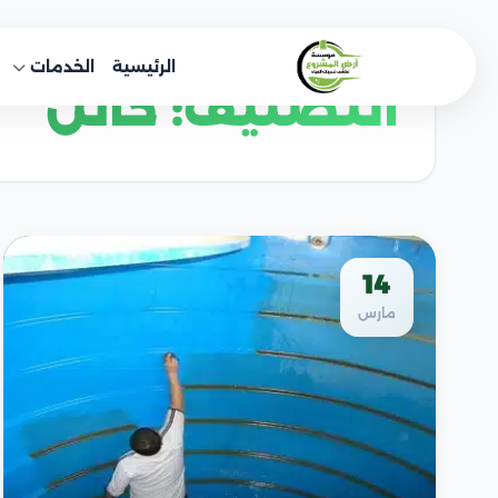
خطى
لى
الرئيسية
الخدمات
لمحتوى
التصنيف:
حائل
14
مارس