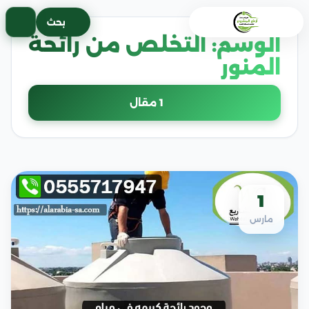
خطى
بحث
لى
الوسم:
التخلص من رائحة
لمحتوى
المنور
1 مقال
1
مارس