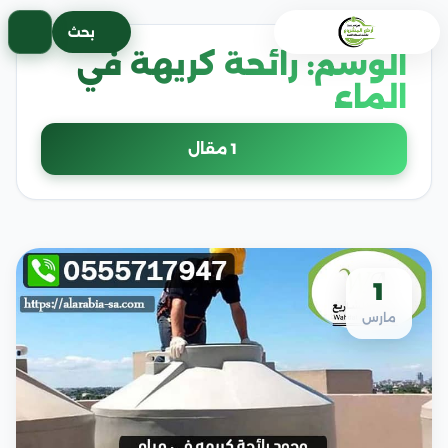
خطى
بحث
لى
الوسم:
رائحة كريهة في
لمحتوى
الماء
1 مقال
1
مارس