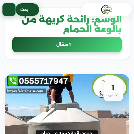
خطى
بحث
لى
الوسم:
رائحة كريهة من
لمحتوى
بالوعة الحمام
1 مقال
1
مارس