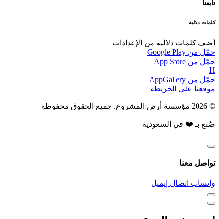
تابعنا
كلمات دلالية
أضف كلمات دلالية من الإعدادات
حمّل من
Google Play
حمّل من
App Store
H
حمّل من
AppGallery
موقعنا على
الخريطة
© 2026 مؤسسة أرض المشروع. جميع الحقوق محفوظة
صُنع بـ ❤️ في السعودية
تواصل معنا
واتساب
اتصال
إيميل