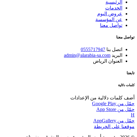
الرئيسية
الخدمات
عروض اليوم
عن المؤسسة
تواصل معنا
تواصل معنا
اتصل بنا
0555717947
البريد
admin@alarabia-sa.com
العنوان
الرياض
تابعنا
كلمات دلالية
أضف كلمات دلالية من الإعدادات
حمّل من
Google Play
حمّل من
App Store
H
حمّل من
AppGallery
موقعنا على
الخريطة