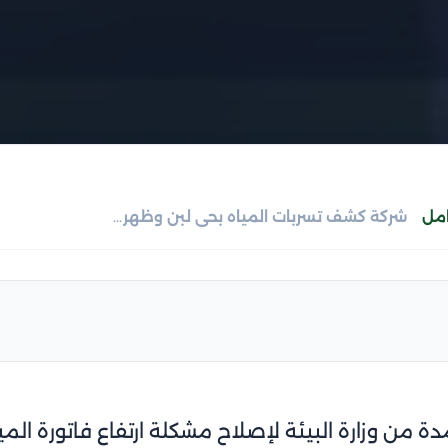
امل
شركة كشف تسربات المياه بحي لبن وظهرة لبن 0555717947
 من وزارة البيئة لإصلاح مشكلة ارتفاع فاتورة المي