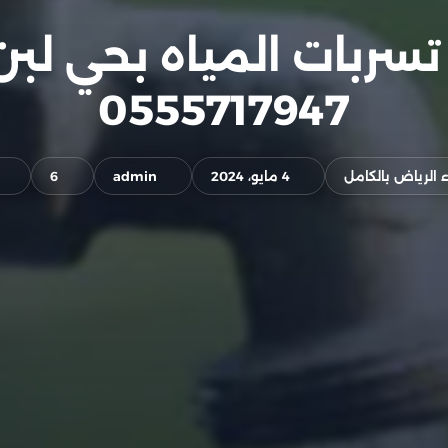
ربات المياه بحي لبن
0555717947
 الرياض بالكامل
4 مايو، 2024
admin
6