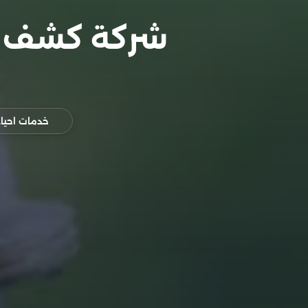
شركة كشف تس
خدمات احياء