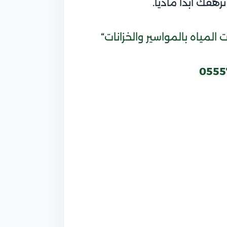
هقك أبدا ماديا.
لمياه بالمواسير والخزانات
“
0555