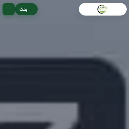
خطى
بحث
لى
لمحتوى