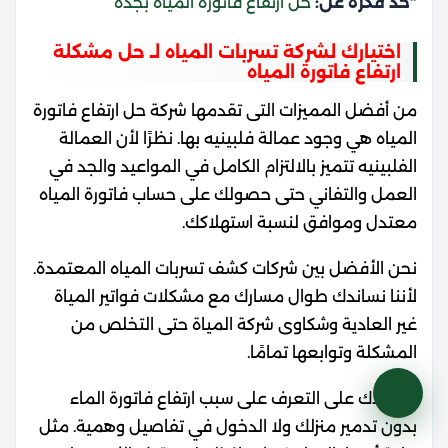
“خد فكرة عن:
حل ارتفاع فاتورة المياه بجده
“
اختيارك لشركة تسربات المياه لـ حل مشكلة
ارتفاع فاتورة المياه
من أفضل المميزات التى تقدمها شركة حل ارتفاع فاتورة
المياه هي وجود عمالة فلبينيه بها. نظرًا لأن العمالة
الفلبينيه تتميز بالالتزام الكامل في المواعيد والجد في
العمل والتفاني حتى حصولك على حساب فاتورة المياه
معتدل وموافق لنسبة استهلاكك.
نحن الأفضل بين شركات كشف تسربات المياه المعتمدة.
لأننا نساندك طوال مسارك مع مشكلات فواتير المياة
غير العادية وشكاوى شركة المياة حتى التخلص من
المشكلة وتوابعها تمامًا.
نساعدك على التعرف على سبب ارتفاع فاتورة الماء
بدون تدمير منزلك ولا الدخول في تفاصيل وهمية. مثل