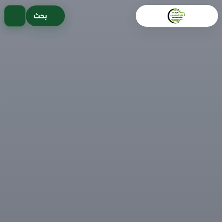
خطى
بحث
لى
لمحتوى