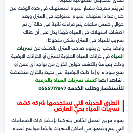
اغلاق المحابس العمومية للمياه .
ثم يتم معرفة مقدار المياه المستهلك في هذه الوقت من
خلال عداد استهلاك المياه المتواجد في المنزل وبعد
حوالي خمس ساعات يتم قراءته ثانية في حالة أن تم
اكتشاف استهلاك في المياه فهذا يدل على أن هناك
تسريب للمياه في المنزل بشكل ملحوظ .
وأيضا يجب أن يقوم صاحب المنزل بالكشف عن
تسربات
المياه
في خزانات المياه العلوية للمنزل أو الخزانات الارضية
وذلك بقيامة بالكشف حولين الخزان من تواجد أي عفن أو
بقع سوداء أو إذا كانت الارضية التي تحيط بالخزان منخفضة
.
شاهد ايضا
كشف تسربات المياه بالدرعية
للأستفسار وطلب الخدمه
0555717947
الطرق الحديثة التي تستخدمها شركة كشف
تسربات المياه بحي العارض
يقوم فريق العمل الخاص بشركتنا بإحضار كرات الصمامات
التي يتم وضعها في اماكن التسربات وايضا مواسير المياه