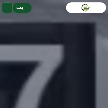
خطى
بحث
لى
لمحتوى