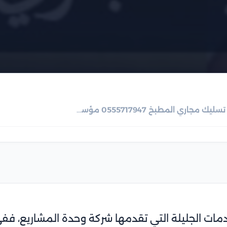
تسليك مجاري المطبخ 0555717947 مؤسسة أرض المشروع
ات الجليلة التي تقدمها شركة وحدة المشاريع، ففي