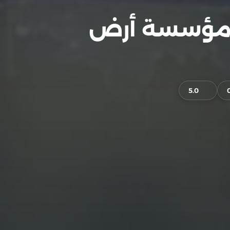
ليك مجاري المطبخ 0555717947 مؤسسة أرض
5.0