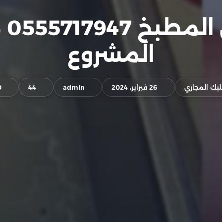
تس
المشروع
يك المجاري
26 فبراير، 2024
admin
44
0