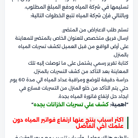
تسليمها في شركة المياه ودفع المبلغ المطلوب،
وبالتالي فإن شركة المياه تتبع الخطوات التالية:
تسلم طلب الاعتراض من المتضرر.
ارسال فريق متخصص للعنوان الخاص بالمتضرر للمعاينة
على أرض الواقع من قبل العميل لكشف تسربات المياه
بالمنزل.
كتابة تقرير رسمي يشتمل على ما توصلت إليه تلك
المعاينة بعد التآكد من كشف التسربات بالمنزل.
دراسة دقيقة للوضع ومراقبة عداد المياه الي مدة 60 يوم
حتي يتم التآكد من خلو المنزل من التسربات فسارع في
ايجاد حل ارتفاع فاتورة المياه بجدة.
“اهمية:
كشف علي تسربات الخزانات بجده
“
اكثر اسباب ينتج عنها ارتفاع فواتير المياه دون
علمك اخي الفاضل
بالطبع هناك عوامل وأسباب تتسبب مع مرور الوقت في