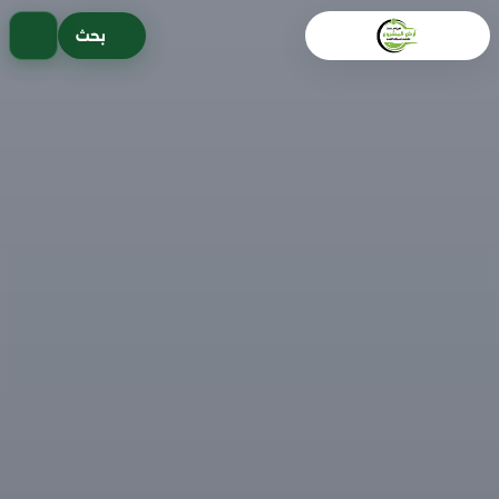
خطى
بحث
لى
لمحتوى