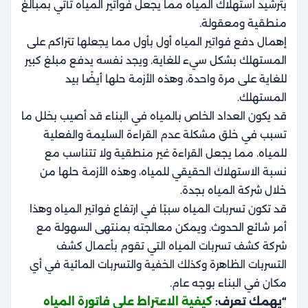
بترشيد استهلاك المياه مما يجعل فواتير المياه تأتي بمبالغ
منطقية ومعقولة.
إهمال دفع فواتير المياه أول بأول مما يجعلها تتراكم على
المستهلك بشكل سيء للغاية. ويجد نفسه يدفع مبلغ كبير
للغاية على مرة واحدة، وهذه الأزمة حلها أيضًا بيد
المستهلك.
قد يكون العداد الخاص بالمياه في البناء قد أصيب بخلل ما
تسبب في خلق مشكلة عدم القراءة السليمة والفعلية
للمياه. مما يجعل القراءة غير منطقية ولا تتناسب مع
نسبة الاستهلاك الحقيقي للمياه، وهذه الأزمة حلها من
خلال شركة المياه بجدة.
قد تكون تسربات المياه سببًا في ارتفاع فواتير المياه وهذا
أمر شائع الحدوث. ويمكن معالجته بمنتهى السهولة مع
شركة كشف تسربات المياه التي تقوم بأعمال كشف
التسربات الظاهرة وكذلك الخفية والتسربات المائية في أي
مكان في البناء بوجه عام.
“يهمك تعرف:
كيفية الاعتراط علي فاتورة المياه