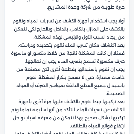
خبرة طويلة من شركة وحدة المشاريع.
أولا يجب استخدام أجهزة الكشف عن تسربات المياه ونقوم
بالكشف على المنزل بالكامل. بالداخل وبالخارج لكي نتمكن
من إيجاد السبب الأول والرئيسي لهذه المشكلة.
بعد اكتشاف مكان تسرب الماء نقوم بتحديده ودراسته.
فمثلا إن كانت المشكلة ناتجة من خلاط مكسور او ماسورة
صرف مكسورة تسمح بتسرب الماء يجب إن نعالجها.
يجب إن نقوم باستبدالها بقطعة أخرى لكن مصنعة من
خامات ممتازة. حتى لا تسمح بتكرار المشكلة، نقوم
باستبدال جميع القطع التالفة بمواسير الصرف أو المواد
الصحيحة.
بعد تركيبها جيدا نقوم بالكشف عليها مرة أخرى بأجهزة
الكشف عن تسربات الماء. للتأكد من أنها سليمة تماما وتم
تركيبها بشكل صحيح بهذا نتمكن من معرفة اسباب و حل
ارتفاع فواتير المياه بالطائف.
إذا كانت المشكلة بخزانات الماء نقوم أيضا بالكشف عنها