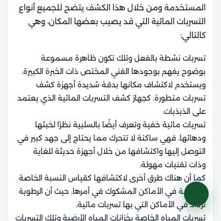
المستخدمة ومن خلال هذا الكشف يتضح للجميع أنواع
التسربات المائية التي قد يصيب بعضها المكان، وهي
كالتالي:
تسربات نشطة بالفعل وتلك تكون ظاهرة مسموعة
بوضوح يفهم بوجودها الفني المختص ذات الخبرة الكبيرة.
ويستخدم لاكتشاف مكانها بدقة شديدة أجهزة كشف
تسربات متطورة. كجهاز كشف التسربات المائية الذي يعتمد
على الذبذبات.
تسربات مائية خفية وتعرف أيضًا بالسلبية نظرًا لخبثها
ودهائها. فهي ساكنة لا تتحرك مما يحتاج إلى جهد كبير في
التوصل إليها واكتشافها من خلال أجهزة حديثة للغاية
وذات تقنيات مهولة.
كما أن هناك طرق أخرى لاكتشافها كقياس النسبة الخاصة
بالرطوبة في الأماكن المشكوك في أمرها. حيث أن الرطوبة
تزداد في الأماكن التي بها تسربات مائية.
تسربات المياه الخاصة بخزانات المياه الأرضية وتلك التسربات