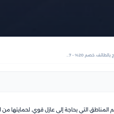
شركة عزل اسطح بالطائف، خصم 20% – 0555717947
 المناطق التي بحاجة إلى عازل قوي. لحمايتها من ال