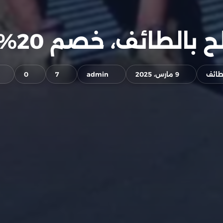
ف، خصم 20% – 0555717947
طائف
9 مارس، 2025
admin
7
0